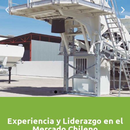
Soluciones para el Hormigón
Experiencia y Liderazgo en el
Centrales de
Mercado Chileno