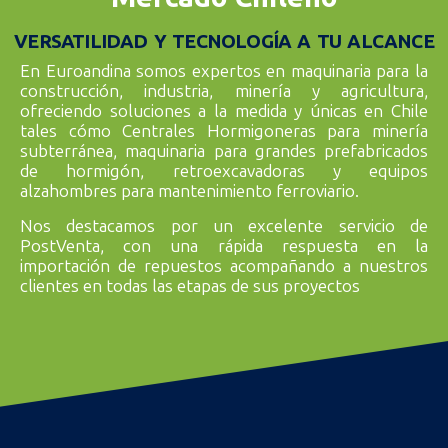
Hormigón Eficientes
VERSATILIDAD Y TECNOLOGÍA A TU ALCANCE
En Euroandina somos expertos en maquinaria para la
construcción, industria, minería y agricultura,
Especialistas en maquinaria para la producción de hormigón,
FRUMECAR proporciona centrales innovadoras que optimizan el
ofreciendo soluciones a la medida y únicas en Chile
proceso, garantizando durabilidad y eficiencia en cada proyecto.
tales cómo Centrales Hormigoneras para minería
subterránea, maquinaria para grandes prefabricados
CONOCER MÁS
de hormigón, retroexcavadoras y equipos
alzahombres para mantenimiento ferroviario.
Nos destacamos por un excelente servicio de
PostVenta, con una rápida respuesta en la
importación de repuestos acompañando a nuestros
clientes en todas las etapas de sus proyectos