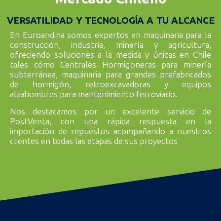
Hormigón Eficientes
VERSATILIDAD Y TECNOLOGÍA A TU ALCANCE
En Euroandina somos expertos en maquinaria para la
construcción, industria, minería y agricultura,
Especialistas en maquinaria para la producción de hormigón,
FRUMECAR proporciona centrales innovadoras que optimizan el
ofreciendo soluciones a la medida y únicas en Chile
proceso, garantizando durabilidad y eficiencia en cada proyecto.
tales cómo Centrales Hormigoneras para minería
subterránea, maquinaria para grandes prefabricados
CONOCER MÁS
de hormigón, retroexcavadoras y equipos
alzahombres para mantenimiento ferroviario.
Nos destacamos por un excelente servicio de
PostVenta, con una rápida respuesta en la
importación de repuestos acompañando a nuestros
clientes en todas las etapas de sus proyectos