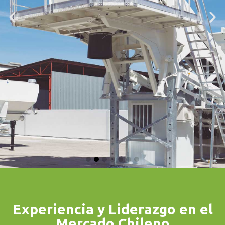
Soluciones para el Hormigón
Experiencia y Liderazgo en el
Centrales de
Mercado Chileno