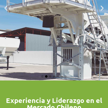
Soluciones para el Hormigón
Experiencia y Liderazgo en el
Centrales de
Mercado Chileno