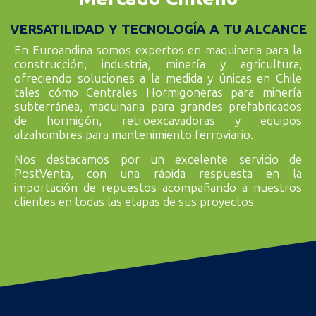
Hormigón Eficientes
VERSATILIDAD Y TECNOLOGÍA A TU ALCANCE
En Euroandina somos expertos en maquinaria para la
construcción, industria, minería y agricultura,
Especialistas en maquinaria para la producción de hormigón,
FRUMECAR proporciona centrales innovadoras que optimizan el
ofreciendo soluciones a la medida y únicas en Chile
proceso, garantizando durabilidad y eficiencia en cada proyecto.
tales cómo Centrales Hormigoneras para minería
subterránea, maquinaria para grandes prefabricados
CONOCER MÁS
de hormigón, retroexcavadoras y equipos
alzahombres para mantenimiento ferroviario.
Nos destacamos por un excelente servicio de
PostVenta, con una rápida respuesta en la
importación de repuestos acompañando a nuestros
clientes en todas las etapas de sus proyectos