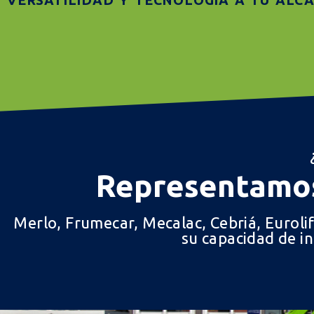
VERSATILIDAD Y TECNOLOGÍA A TU ALC
que optimi
Representamos
Merlo, Frumecar, Mecalac, Cebriá, Euroli
su capacidad de i