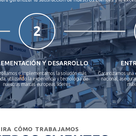
2
LEMENTACIÓN Y DESARROLLO
ENTR
rollamos e implementamos la solución más
Garantizamos una e
a, utilizando la experiencia y tecnología de
nacional, asegur
nuestras marcas europeas líderes.
máx
IRA CÓMO TRABAJAMOS