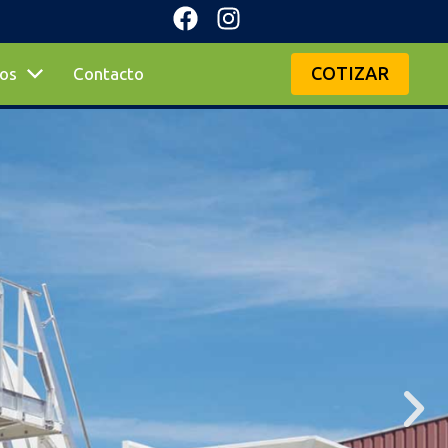
COTIZAR
os
Contacto
Frumecar
DEOS
Merlo
das
Mecalac
Platform Basket
Cebriá
Eurolift Attachments
s de