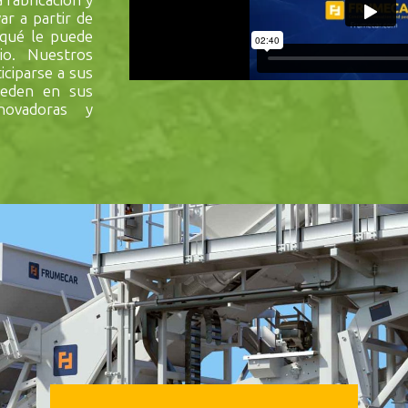
fabricación y
r a partir de
 qué le puede
io. Nuestros
iciparse a sus
ceden en sus
novadoras y