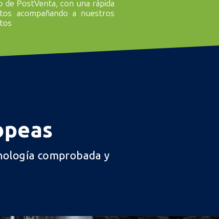
o de PostVenta, con una rápida
a proyecto.
stos acompañando a nuestros
ctos
opeas
ecnología comprobada y